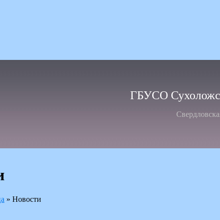
ГБУСО Сухоложск
Свердловска
и
ца
»
Новости