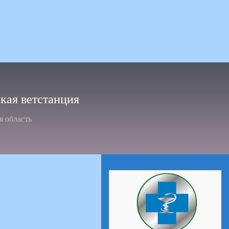
ая ветстанция
я область