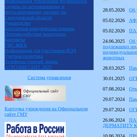
Информация Управления Федеральной
службы по ветеринарному и
28.05.2026
Об 
фитосанитарному надзору по
Свердловской области
05.02.2026
АФ
Руководство
Бесплатная юридическая помощь
05.02.2026
ПА
Противодействие коррупции
Контакты
24.06.2025
Об 
ГИС ЖКХ
подлежащих инд
Информация для участников ВЭД
индивидуальног
Учетная политика
животных
Телефоны горячей линии
АГРОДИКТАНТ 2025
28.03.2025
Пам
Система управления
30.01.2025
ОГ
07.08.2024
Отм
29.07.2024
Пам
Карточка учреждения на Официальном
29.07.2024
ОГ
сайте ГМУ
26.06.2024
ПА
ДЕРМАТИТУ К
10.06.2024
ПР