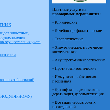
Платные услуги на
проводимые мероприятия:
• Клинические
ОТНЫХ
• Лечебно-профилактические
 видов животных,
 осуществления
• Терапевтические
ов осуществления учета
• Хирургические, в том числе
косметические
ого скота
• Акушерско-гинекологические
• Противоэпизоотические
• Иммунизация (активная,
ционных заболеваний
пассивная)
• Дезинфекция, дезинсекция,
дератизация, дегельмитизация
(НОДУЛЯРНОМУ)
• Все виды лабораторных
исследований