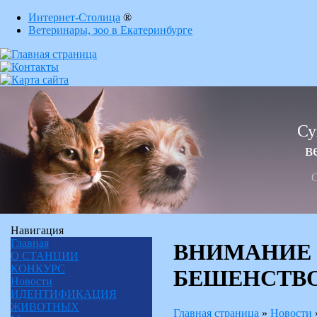
Интернет-Столица
®
Ветеринары, зоо в Екатеринбурге
Су
в
С
Навигация
Главная
ВНИМАНИЕ
О СТАНЦИИ
КОНКУРС
БЕШЕНСТВО
Новости
ИДЕНТИФИКАЦИЯ
ЖИВОТНЫХ
Главная страница
»
Новости