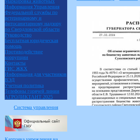
Маркировка животных
Информация Управления
Федеральной службы по
ветеринарному и
фитосанитарному надзору
по Свердловской области
Руководство
Бесплатная юридическая
помощь
Противодействие
коррупции
Контакты
ГИС ЖКХ
Информация для участников
ВЭД
Учетная политика
Телефоны горячей линии
АГРОДИКТАНТ 2025
Система управления
Карточка учреждения на