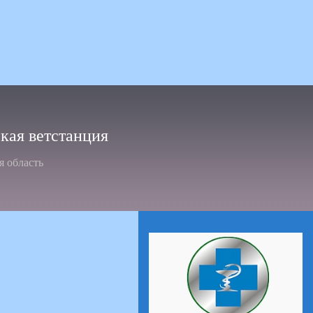
ая ветстанция
я область