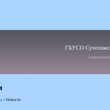
ГБУСО Сухоложск
Свердловска
и
ца
»
Новости