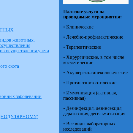
Платные услуги на
проводимые мероприятия:
• Клинические
ОТНЫХ
• Лечебно-профилактические
 видов животных,
 осуществления
• Терапевтические
ов осуществления учета
• Хирургические, в том числе
косметические
ого скота
• Акушерско-гинекологические
• Противоэпизоотические
• Иммунизация (активная,
ционных заболеваний
пассивная)
• Дезинфекция, дезинсекция,
дератизация, дегельмитизация
(НОДУЛЯРНОМУ)
• Все виды лабораторных
исследований