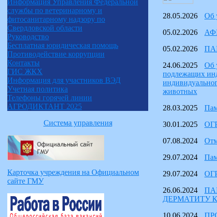
Информация Управления Федеральной
службы по ветеринарному и
28.05.2026
Об 
фитосанитарному надзору по
Свердловской области
05.02.2026
АФ
Руководство
Бесплатная юридическая помощь
05.02.2026
ПА
Противодействие коррупции
Контакты
24.06.2025
Об 
ГИС ЖКХ
подлежащих инд
Информация для участников ВЭД
индивидуальног
Учетная политика
животных
Телефоны горячей линии
АГРОДИКТАНТ 2025
28.03.2025
Пам
Система управления
30.01.2025
ОГ
07.08.2024
Отм
29.07.2024
Пам
Карточка учреждения на Официальном
29.07.2024
ОГ
сайте ГМУ
26.06.2024
ПА
ДЕРМАТИТУ К
10.06.2024
ПР