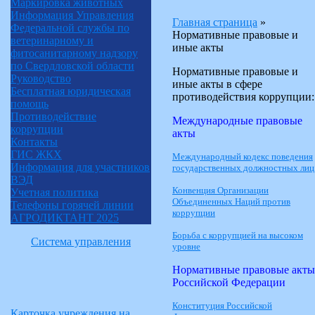
Маркировка животных
Информация Управления
Главная страница
»
Федеральной службы по
Нормативные правовые и
ветеринарному и
иные акты
фитосанитарному надзору
по Свердловской области
Нормативные правовые и
Руководство
иные акты в сфере
Бесплатная юридическая
противодействия коррупции:
помощь
Противодействие
Международные правовые
коррупции
акты
Контакты
ГИС ЖКХ
Международный кодекс поведения
Информация для участников
государственных должностных лиц
ВЭД
Конвенция Организации
Учетная политика
Объединенных Наций против
Телефоны горячей линии
коррупции
АГРОДИКТАНТ 2025
Борьба с коррупцией на высоком
Система управления
уровне
Нормативные правовые акты
Российской Федерации
Конституция Российской
Карточка учреждения на