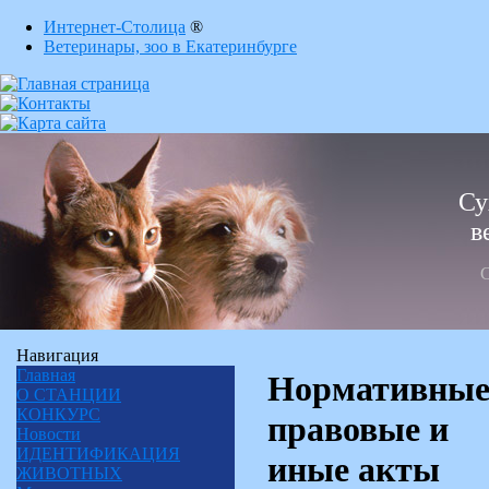
Интернет-Столица
®
Ветеринары, зоо в Екатеринбурге
Су
в
С
Навигация
Главная
Нормативны
О СТАНЦИИ
КОНКУРС
правовые и
Новости
ИДЕНТИФИКАЦИЯ
иные акты
ЖИВОТНЫХ