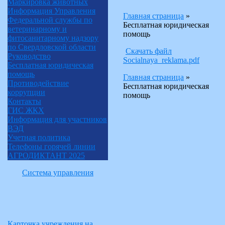
Маркировка животных
Информация Управления
Главная страница
»
Федеральной службы по
Бесплатная юридическая
ветеринарному и
помощь
фитосанитарному надзору
по Свердловской области
Скачать файл
Руководство
Socialnaya_reklama.pdf
Бесплатная юридическая
помощь
Главная страница
»
Противодействие
Бесплатная юридическая
коррупции
помощь
Контакты
ГИС ЖКХ
Информация для участников
ВЭД
Учетная политика
Телефоны горячей линии
АГРОДИКТАНТ 2025
Система управления
Карточка учреждения на