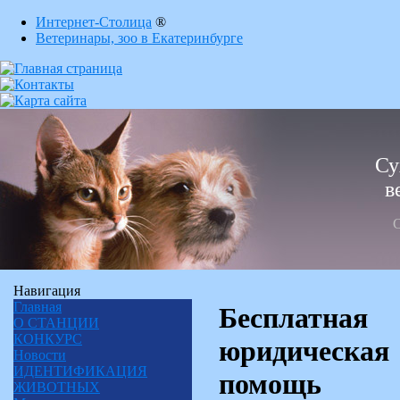
Интернет-Столица
®
Ветеринары, зоо в Екатеринбурге
Су
в
С
Навигация
Главная
Бесплатная
О СТАНЦИИ
КОНКУРС
юридическая
Новости
ИДЕНТИФИКАЦИЯ
помощь
ЖИВОТНЫХ