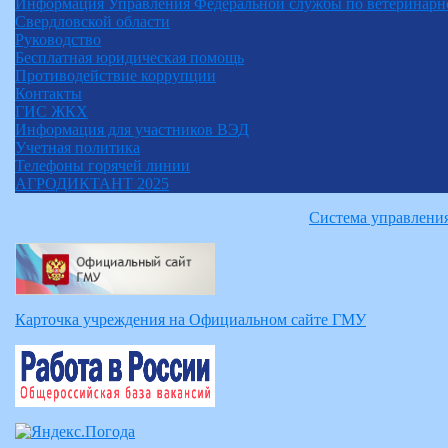
Информация Управления Федеральной службы по ветеринарно
Свердловской области
Руководство
Бесплатная юридическая помощь
Противодействие коррупции
Контакты
ГИС ЖКХ
Информация для участников ВЭД
Учетная политика
Телефоны горячей линии
АГРОДИКТАНТ 2025
Система управлени
Карточка учреждения на Официальном сайте ГМУ