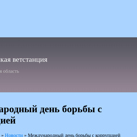
ая ветстанция
я область
родный день борьбы с
ией
»
Новости
»
Международный день борьбы с коррупцией