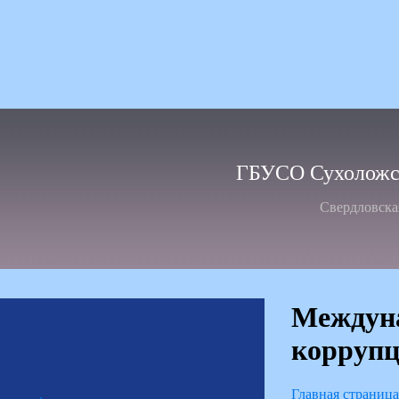
ГБУСО Сухоложск
Свердловска
Междуна
коррупц
Главная страница