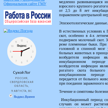
медленно развивающаяся и
Официальном сайте ГМУ
взрослого крупного рогатого
от 2,5 до 8 лет инкуба
поражением центральной нер
Эпизоотологические данные.
В естественных условиях к
скот, особенно в 4-х летне
подвержен молочный скот. 
реже племенные быки. При 
головной и спинной мозг 
больных животных в принци
возбудителя инфекции я
инкубационном периоде
возбудителя инфекции явл
рогатого скота больног
инкубационном периоде 
передается от больного жив
при поедании зараженного ко
Течение и симптомы болезни
Инкубационный период сост
случаях он может растяги