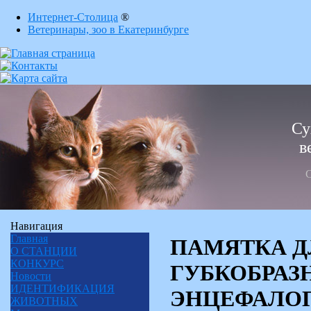
Интернет-Столица
®
Ветеринары, зоо в Екатеринбурге
Су
в
С
Навигация
Главная
ПАМЯТКА Д
О СТАНЦИИ
КОНКУРС
ГУБКОБРАЗ
Новости
ИДЕНТИФИКАЦИЯ
ЭНЦЕФАЛО
ЖИВОТНЫХ