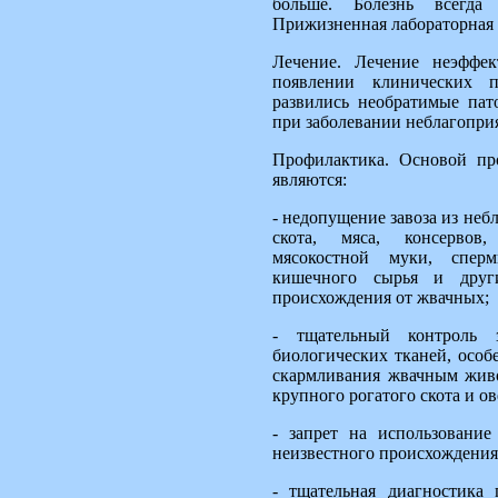
больше. Болезнь всегда 
Прижизненная лабораторная 
Лечение. Лечение неэффек
появлении клинических п
развились необратимые пат
при заболевании неблагоп
Профилактика. Основой пр
являются:
- недопущение завоза из неб
скота, мяса, консервов
мясокостной муки, сперм
кишечного сырья и друг
происхождения от жвачных;
- тщательный контроль 
биологических тканей, особ
скармливания жвачным жив
крупного рогатого скота и ов
- запрет на использовани
неизвестного происхождения
- тщательная диагностика