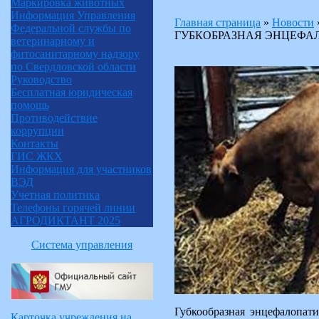
Маркировка животных
Информация Управления
Главная страница
»
Новости
Федеральной службы по
ГУБКОБРАЗНАЯ ЭНЦЕФА
ветеринарному и
фитосанитарному надзору
по Свердловской области
Руководство
Бесплатная юридическая
помощь
Противодействие
коррупции
Контакты
ГИС ЖКХ
Информация для участников
ВЭД
Учетная политика
Телефоны горячей линии
АГРОДИКТАНТ 2025
Система управления
Губкообразная энцефалопати
Карточка учреждения на