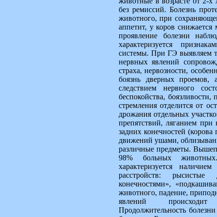
животные в возрасте от 2-х 
без ремиссий. Болезнь прот
животного, при сохраняюще
аппетит, у коров снижается
проявление болезни набл
характеризуется признак
системы. При ГЭ выявляем 
нервных явлений сопровож
страха, нервозности, особен
боязнь дверных проемов, а
следствием нервного сост
беспокойства, боязливости, 
стремления отделится от ос
дрожания отдельных участков
препятствий, ляганием при
задних конечностей (корова 
движений ушами, облизывани
различные предметы. Вышеп
98% больных животных
характеризуется наличие
расстройств: рысистые 
конечностями», «подкашив
животного, падение, припод
явлений происходит 
Продолжительность болезни 