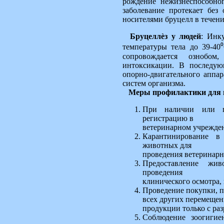
рождение нежизнеспособно
заболевание протекает без
носителями бруцелл в течени
Бруцеллѐз у людей
: Инк
температуры тела до 39-40
сопровождается ознобо
интоксикации. В последу
опорно-двигательного аппар
систем организма.
Меры профилактики для 
При наличии или п
регистрацию в
ветеринарном учрежде
Карантинирование в
животных для
проведения ветеринарн
Предоставление жи
проведения
клинического осмотра,
Проведение покупки, п
всех других перемеще
продукции только с ра
Соблюдение зоогигие