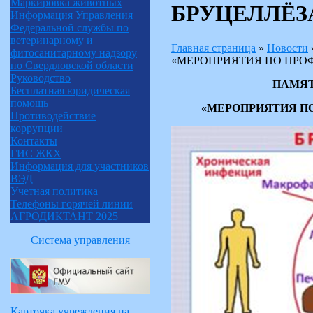
Маркировка животных
БРУЦЕЛЛЁЗ
Информация Управления
Федеральной службы по
ветеринарному и
Главная страница
»
Новости
фитосанитарному надзору
«МЕРОПРИЯТИЯ ПО ПРО
по Свердловской области
Руководство
ПАМЯТ
Бесплатная юридическая
помощь
«МЕРОПРИЯТИЯ П
Противодействие
коррупции
Контакты
ГИС ЖКХ
Информация для участников
ВЭД
Учетная политика
Телефоны горячей линии
АГРОДИКТАНТ 2025
Система управления
Карточка учреждения на