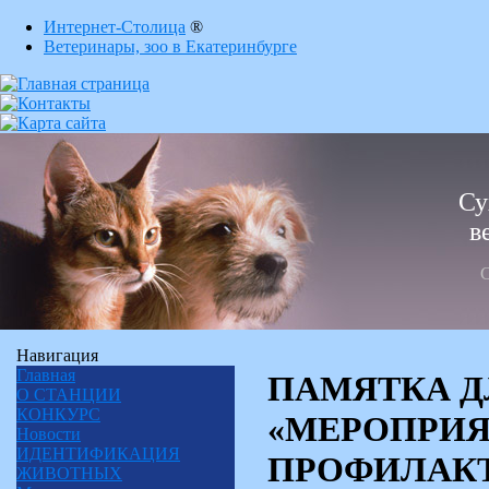
Интернет-Столица
®
Ветеринары, зоо в Екатеринбурге
Су
в
С
Навигация
Главная
ПАМЯТКА Д
О СТАНЦИИ
КОНКУРС
«МЕРОПРИЯ
Новости
ИДЕНТИФИКАЦИЯ
ПРОФИЛАК
ЖИВОТНЫХ