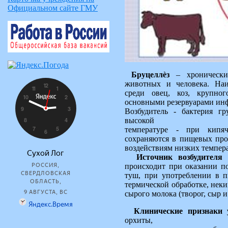
Официальном сайте ГМУ
Бруцеллѐз
– хронически 
животных и человека. Наи
среди овец, коз, крупно
основными резервуарами ин
Возбудитель - бактерия г
высокой
температуре - при кипяч
сохраняются в пищевых про
воздействиям низких темпера
Источник возбудителя
-
происходит при оказании по
туш, при употреблении в п
термической обработке, нек
сырого молока (творог, сыр и 
Клинические признаки 
орхиты,