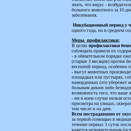
знать, что вирус - возбудите
больного животного за 10 д
заболевания.
Инкубационный период у ч
одного года, но в среднем со
Меры профилактики:
В целях
профилактики беш
соблюдать правила их содер
- в обязательном порядке еж
(старше 3 месяцев) против бе
весенний период, особенно п
- выгул животных производи
площадках или пустырях, соб
намордниках (это убережет ж
больным диким либо безнад
возможность того, что ваше 
- ни в коем случае нельзя ос
присмотра на улицах, скверах
том числе и на даче.
Всем пострадавшим от уку
за первой помощью в медици
течение первых 3 суток посл
кажется незначительным (осл