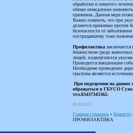
обработки и начатого лечени
обязан немедленно назначить
прививок. Данная мера позво
Важно помнить, что при уку
делаются прививки против б
безопасности от заболевания
пострадавшему тоже назнача
Профилактика
заключается 
бешенством среди животных 
людей, подвергшихся укуса
Проводится вакцинация соба
Необходимо проведение дерат
грызуны являются источник
При подозрении на данное 
обращаться в ГБУСО Сухол
тел.83437345362.
09.02.2023
Главная страница
»
Новости
ПРОФИЛАКТИКА