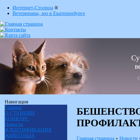
Интернет-Столица
®
Ветеринары, зоо в Екатеринбурге
Су
в
С
Навигация
Главная
БЕШЕНСТВО
О СТАНЦИИ
КОНКУРС
ПРОФИЛАК
Новости
ИДЕНТИФИКАЦИЯ
ЖИВОТНЫХ
Главная страница
»
Новости