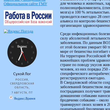
для человека и животных, ха
Официальном сайте ГМУ
полиоэнцефаломиелита, (спе
мозга) и 100 % летальность
проводится ежегодно 28 сен
альянса по контролю бешенс
организации здравоохранени
Среди инфекционных болезне
силу абсолютной летальност
заболевания. По данным ВОЗ 
от этой болезни умирает 60 т
мире от бешенства погибает
На территории Российской Ф
важнейших проблем здравоох
стране по поводу укусов жив
человек, из них порядка 250
специфического антирабичес
регистрируются ежегодно.
В Свердловской области сохр
заболеваний бешенством люд
пострадавших получают тра
домашними собаками наноси
бродячими собаками – около
травмируют своих хозяев в 2
оцарапываний бродячими кош