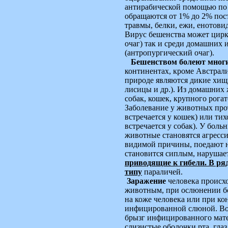
антирабической помощью по
обращаются от 1% до 2% пос
травмы, белки, ежи, енотови
Вирус бешенства может цирк
очаг) так и среди домашних
(антропургический очаг).
Бешенством болеют мног
континентах, кроме Австрал
природе являются дикие хищ
лисицы и др.). Из домашних
собак, кошек, крупного рогат
Заболевание у животных про
встречается у кошек) или ти
встречается у собак). У бол
животные становятся агресс
видимой причины, поедают н
становится сиплым, нарушае
приводящие к гибели. В ряд
типу
параличей.
Заражение
человека происх
животным, при ослюнении б
на коже человека или при ко
инфицированной слюной. Во
брызг инфицированного мате
слизистые оболочки рта, гла