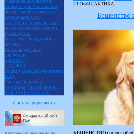
Маркировка животных
ПРОФИЛАКТИКА
Информация Управления
Федеральной службы по
Бешенство 
ветеринарному и
фитосанитарному надзору
по Свердловской области
Руководство
Бесплатная юридическая
помощь
Противодействие
коррупции
Контакты
ГИС ЖКХ
Информация для участников
ВЭД
Учетная политика
Телефоны горячей линии
АГРОДИКТАНТ 2025
Система управления
БЕШЕНСТВО
(гидрофобия)
Карточка учреждения на