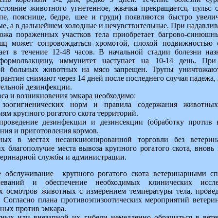
остояние животного угнетенное, жвачка прекращается, пульс
упе, пояснице, бедре, шее и груди) появляются быстро увел
ые, а в дальнейшем холодные и нечувствительные. При надавли
Кожа пораженных участков тела приобретает багрово-синюшн
ц может сопровождаться хромотой, плохой подвижностью с
ет в течение 12-48 часов. В начальной стадии болезни наз
формолвакцину, иммунитет наступает на 10-14 день. При
ой больных животных на мясо запрещен. Трупы уничтожают
рантин снимают через 14 дней после последнего случая падежа
тельной дезинфекции.
оса и возникновения эмкара необходимо:
зоогигиенических норм и правила содержания животных
ям крупного рогатого скота территорий.
проведение дезинфекции и дезинсекции (обработку против 
ния и приготовления кормов.
ых в местах несанкционированной торговли без ветерин
х благополучие места вывоза крупного рогатого скота, внов
етеринарной службы и администрации.
 обслуживание крупного рогатого скота ветеринарными сп
еваний и обеспечение необходимых клинических исслед
х осмотров животных с измерением температуры тела, прове
. Согласно плана противоэпизоотических мероприятий ветерин
ных против эмкара.
тных или внезапной их гибели немедленно обращаться в вет