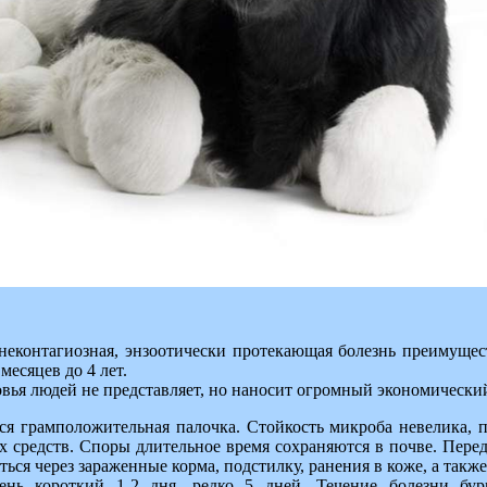
неконтагиозная, энзоотически протекающая болезнь преимущес
месяцев до 4 лет.
овья людей не представляет, но наносит огромный экономически
ся грамположительная палочка. Стойкость микроба невелика, 
средств. Споры длительное время сохраняются в почве. Перед
ся через зараженные корма, подстилку, ранения в коже, а также
нь короткий 1-2 дня, редко 5 дней. Течение болезни бур