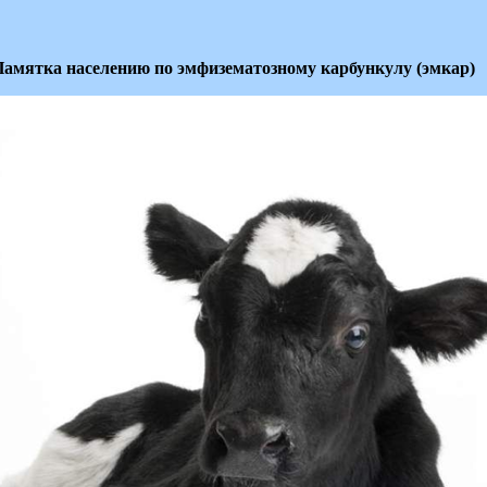
амятка населению по эмфизематозному карбункулу (эмкар)