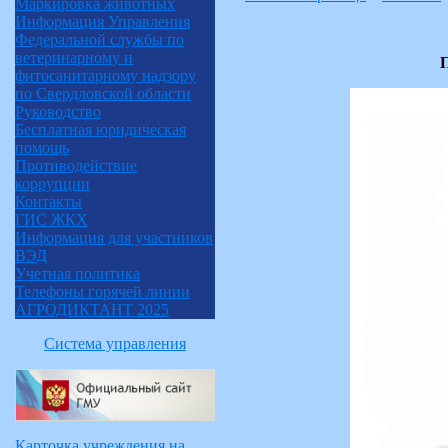
Маркировка животных
Информация Управления
Федеральной службы по
ветеринарному и
П
фитосанитарному надзору
по Свердловской области
Руководство
Бесплатная юридическая
помощь
Противодействие
коррупции
Контакты
ГИС ЖКХ
Информация для участников
ВЭД
Учетная политика
Телефоны горячей линии
АГРОДИКТАНТ 2025
Система управления
Карточка учреждения на