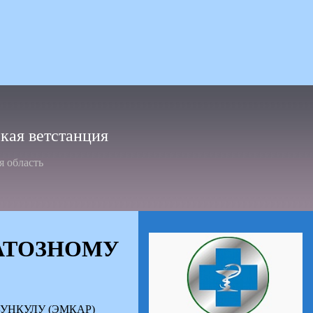
ая ветстанция
я область
АТОЗНОМУ
НКУЛУ (ЭМКАР)