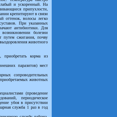
 слабый и ускоренный. На
ичивающиеся припухлости,
вании крепитируют в связи
ый оттенок, волосы легко
уставов. При указанных
начают антибиотики. Для
 возникновении болезни
 путем сжигания, почву
, выздоровления животного
, приобретать корма из
внешних паразитов) мест
арных сопроводительных
ь приобретаемых животных
ециалистами (проведение
ований, периодическое
дение убоя в присутствии
арная служба 1 раз в год
еринарную службу района.