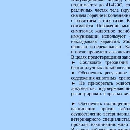
поднимается до 41-420С, с
различных частях тела (кр
сначала горячие и болезненн
с развитием в них газов. 
снимаются. Поражение мыш
симптомах животное погиба
иммунизации используют 
накладывают карантин. Уб
орошают и перекапывают. Ка
и после проведения заключи
В целях предотвращения зан
► Соблюдать требования 
благополучных по заболевани
► Обеспечить регулярное 
содержания животных, хране
► Не приобретать животн
документов, подтверждающи
регистрировать в органах в
► Обеспечить полноценное
вакцинации против забол
осуществление ветеринарны
ветеринарного специалиста)
проводит вакцинацию живот
В случае заболевания живо